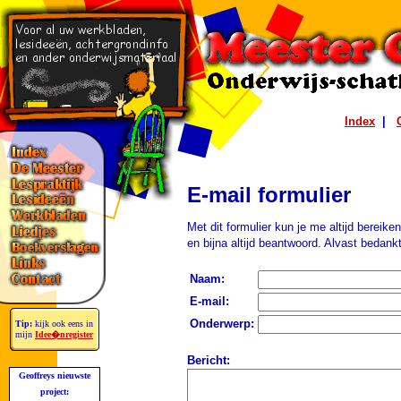
Index
|
E-mail formulier
Met dit formulier kun je me altijd bereike
en bijna altijd beantwoord. Alvast bedankt
Naam:
E-mail:
Onderwerp:
Tip:
kijk ook eens in
mijn
Idee�nregister
Bericht:
Geoffreys nieuwste
project: