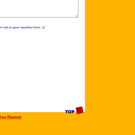
en dat je geen spambot bent ;-))
frey Reemer