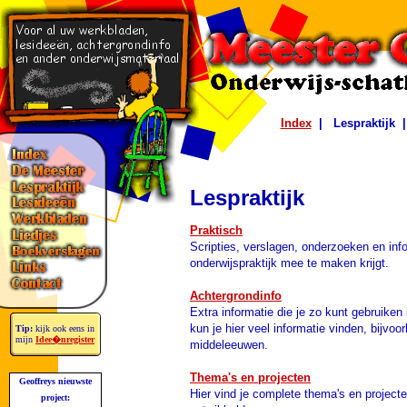
Index
|
Lespraktijk
Lespraktijk
Praktisch
Scripties, verslagen, onderzoeken en info
onderwijspraktijk mee te maken krijgt.
Achtergrondinfo
Extra informatie die je zo kunt gebruiken
kun je hier veel informatie vinden, bijvo
Tip:
kijk ook eens in
mijn
Idee�nregister
middeleeuwen.
Thema's en projecten
Geoffreys nieuwste
Hier vind je complete thema's en projecte
project: