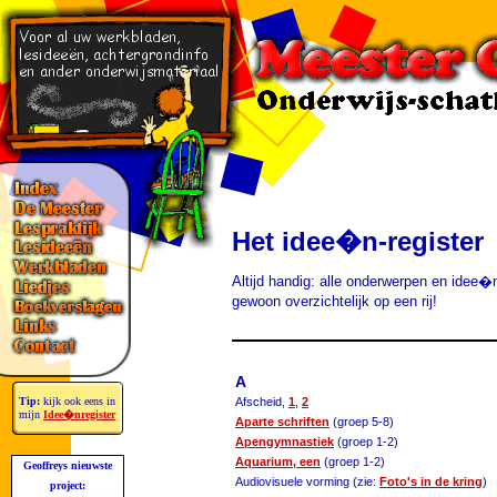
Het idee�n-register
Altijd handig: alle onderwerpen en idee�
gewoon overzichtelijk op een rij!
A
Tip:
kijk ook eens in
Afscheid,
1
,
2
mijn
Idee�nregister
Aparte schriften
(groep 5-8)
Apengymnastiek
(groep 1-2)
Aquarium, een
(groep 1-2)
Geoffreys nieuwste
Audiovisuele vorming (zie:
Foto's in de kring
)
project: