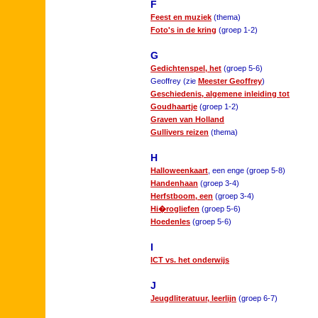
F
Feest en muziek
(thema)
Foto's in de kring
(groep 1-2)
G
Gedichtenspel, het
(groep 5-6)
Geoffrey (zie
Meester Geoffrey
)
Geschiedenis, algemene inleiding tot
Goudhaartje
(groep 1-2)
Graven van Holland
Gullivers reizen
(thema)
H
Halloweenkaart
, een enge (groep 5-8)
Handenhaan
(groep 3-4)
Herfstboom, een
(groep 3-4)
Hi�rogliefen
(groep 5-6)
Hoedenles
(groep 5-6)
I
ICT vs. het onderwijs
J
Jeugdliteratuur, leerlijn
(groep 6-7)