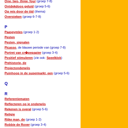
One, two, three, four
(groep 7-8)
Ontdekdoos geluid
(groep 5-6)
Op reis door de tijd
(thema)
Oversteken
(groep 6-7-8)
P
Paasgymles
(groep 1-2)
Pesten
Pesten, signalen
Picasso
, de blauwe periode van (groep 7-8)
Portret van cr�pepapier
(groep 3-4)
Positief stimuleren
(zie ook:
Speelklok
)
Prehistorie, de
Projectonderwijs
Puinhoop in de supermarkt, een
(groep 5-6)
Q
R
Referentiematen
Reflecteren op je onderwijs
Rekenen is overal
(groep 5-6)
Religie
Rijke man, de
(groep 1-2)
Robbie de Rover
(groep 3-4)