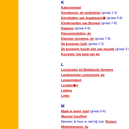
K
Kabouterpad
Kerstboom, de verdrietige
(groep 1-2)
Kerstballen van draadmach�
(groep 4-8)
Kinderspelen van Bruegel
(groep 7-8)
Klappen
(groep 5-6)
Klassenindeling, de
Klezmer-stroming, de
(groep 7-8)
De koningin huilt
(groep 1-2)
De koningin houdt niet van muziek
(groep 3-
Kunstels, het land van de
L
Leerdoelen bij Beeldende Vorming
Leerkrachten-community, de
Lerarentekort
Lesidee�n
Liedjes
Links
M
Maak je eigen stad
(groep 5-6)
Meester Geoffrey
Meester, ik hoor er niet bij! (zie:
Pesten
)
Middeleeuwen, de