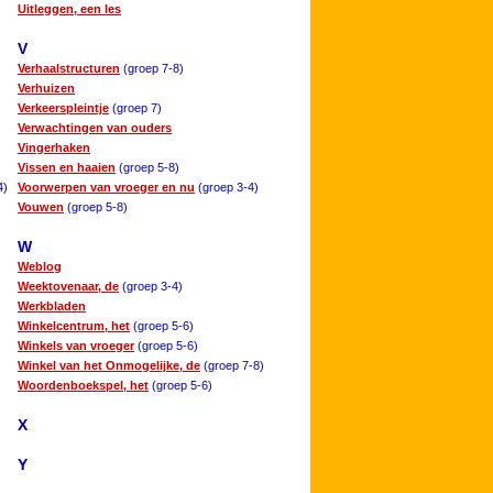
Uitleggen, een les
V
Verhaalstructuren
(groep 7-8)
Verhuizen
Verkeerspleintje
(groep 7)
Verwachtingen van ouders
Vingerhaken
Vissen en haaien
(groep 5-8)
4)
Voorwerpen van vroeger en nu
(groep 3-4)
Vouwen
(groep 5-8)
W
Weblog
Weektovenaar, de
(groep 3-4)
Werkbladen
Winkelcentrum, het
(groep 5-6)
Winkels van vroeger
(groep 5-6)
Winkel van het Onmogelijke, de
(groep 7-8)
Woordenboekspel, het
(groep 5-6)
X
Y