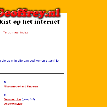
Terug naar index
n die op mijn site aan bod komen staan hier
N
Niks-aan-de-hand kinderen
O
Oerwoud, het
(groep 1-2)
Onderwijsvisie