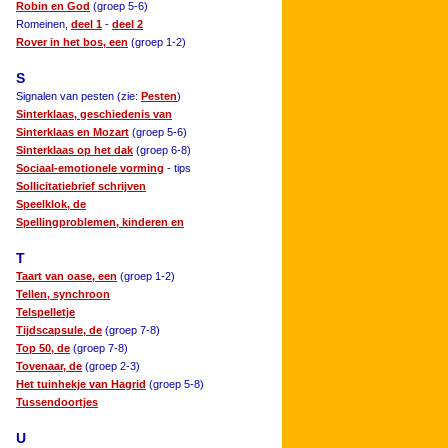
Robin en God
(groep 5-6)
Romeinen,
deel 1
-
deel 2
Rover in het bos, een
(groep 1-2)
S
Signalen van pesten (zie:
Pesten
)
Sinterklaas, geschiedenis van
Sinterklaas en Mozart
(groep 5-6)
Sinterklaas op het dak
(groep 6-8)
Sociaal-emotionele vorming
- tips
Sollicitatiebrief schrijven
Speelklok, de
Spellingproblemen, kinderen en
T
Taart van oase, een
(groep 1-2)
Tellen, synchroon
Telspelletje
Tijdscapsule, de
(groep 7-8)
Top 50, de
(groep 7-8)
Tovenaar, de
(groep 2-3)
Het tuinhekje van Hagrid
(groep 5-8)
Tussendoortjes
U