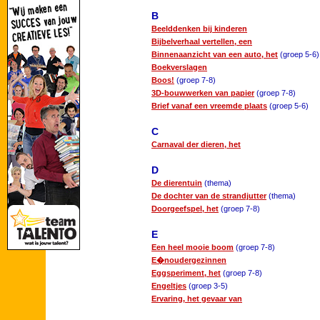
B
Beelddenken bij kinderen
Bijbelverhaal vertellen, een
Binnenaanzicht van een auto, het
(groep 5-6)
Boekverslagen
Boos!
(groep 7-8)
3D-bouwwerken van papier
(groep 7-8)
Brief vanaf een vreemde plaats
(groep 5-6)
C
Carnaval der dieren, het
D
De dierentuin
(thema)
De dochter van de strandjutter
(thema)
Doorgeefspel, het
(groep 7-8)
E
Een heel mooie boom
(groep 7-8)
E�noudergezinnen
Eggsperiment, het
(groep 7-8)
Engeltjes
(groep 3-5)
Ervaring, het gevaar van